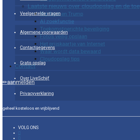
Laatste nieuws over cloudopslag en de to
Big Tech en Trump
Veelgestelde vragen
AI zoekfunctie
Toekomstgerichte beveiliging
Algemene voorwaarden
Foto’s veilig opslaan
Het prijskaartje van Internet
Contactgegevens
Waar wordt data bewaard
Cloudopslag tips
Gratis opslag
Contact
Over LiveSchijf
aanmelden
Privacyverklaring
geheel kosteloos en vrijblijvend
VOLG ONS