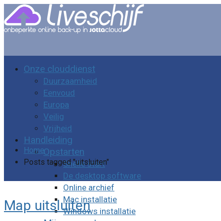
Onze clouddienst
Duurzaamheid
Eenvoud
Europa
Veilig
Vrijheid
Handleiding
Home
Opstarten
Posts tagged "uitsluiten"
Snelle start
De desktop software
Online archief
Mac installatie
Map uitsluiten
Windows installatie