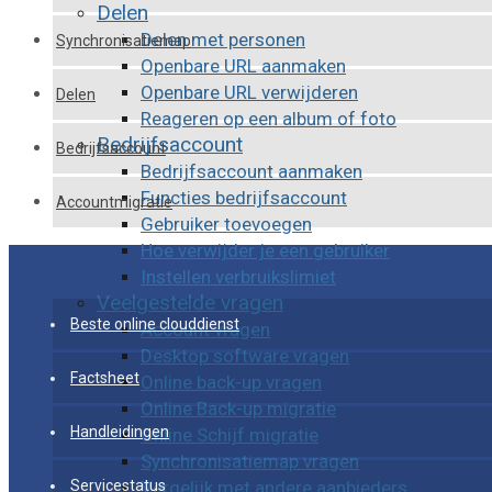
Delen
Delen met personen
Synchronisatiemap
Openbare URL aanmaken
Openbare URL verwijderen
Delen
Reageren op een album of foto
Bedrijfsaccount
Bedrijfsaccount
Bedrijfsaccount aanmaken
Functies bedrijfsaccount
Accountmigratie
Gebruiker toevoegen
Hoe verwijder je een gebruiker
Instellen verbruikslimiet
Veelgestelde vragen
Beste online clouddienst
Account vragen
Desktop software vragen
Factsheet
Online back-up vragen
Online Back-up migratie
Handleidingen
Online Schijf migratie
Synchronisatiemap vragen
Vergelijk met andere aanbieders
Servicestatus