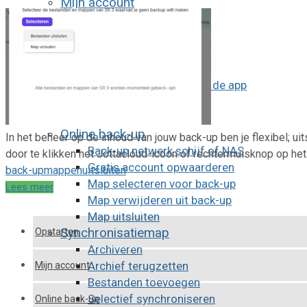
Mijn account
Account downgraden
Account verwijderen
E-mailadres wijzigen
Gratis apps
Herinneringen functie in de app
Wachtwoord vergeten
Wachtwoord wijzigen
Online back-up
In het beheer op de inhoud van jouw back-up ben je flexibel; 
Back-up netwerk schijf of NAS
door te klikken het Jottacloud-icoon of rechtermuisknop op het 
Gratis account opwaarderen
back-up
mappen
uitsluiten
Map selecteren voor back-up
Lees meer
Map verwijderen uit back-up
Map uitsluiten
Synchronisatiemap
Opstarten
Archiveren
Archief terugzetten
Mijn account
Bestanden toevoegen
Selectief synchroniseren
Online back-up