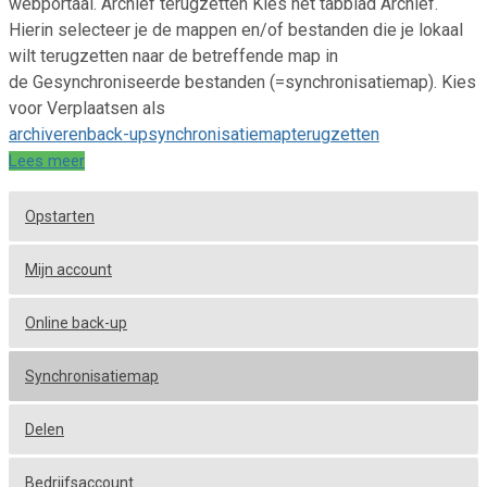
webportaal. Archief terugzetten Kies het tabblad Archief.
Hierin selecteer je de mappen en/of bestanden die je lokaal
wilt terugzetten naar de betreffende map in
de Gesynchroniseerde bestanden (=synchronisatiemap). Kies
voor Verplaatsen als
archiveren
back-up
synchronisatiemap
terugzetten
Lees meer
Opstarten
Mijn account
Online back-up
Synchronisatiemap
Delen
Bedrijfsaccount