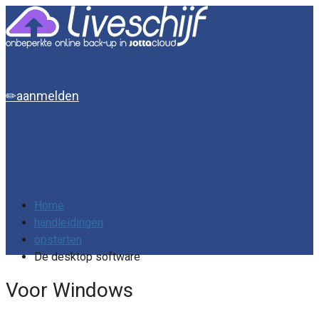
aanmelden
Home
handleidingen
opstarten
De desktop software
Voor Windows