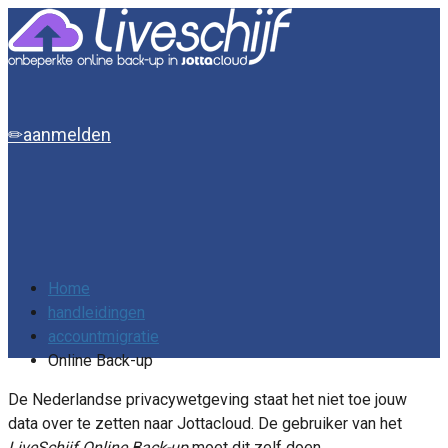
aanmelden
Home
handleidingen
accountmigratie
Online Back-up
De Nederlandse privacywetgeving staat het niet toe jouw
data over te zetten naar Jottacloud. De gebruiker van het
LiveSchijf Online Back-up
moet dit zelf doen.