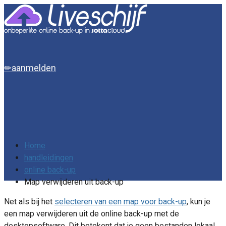
aanmelden
Home
handleidingen
online back-up
Map verwijderen uit back-up
Net als bij het
selecteren van een map voor back-up
, kun je
een map verwijderen uit de online back-up met de
desktopsoftware. Dit betekent dat je geen bestanden lokaal