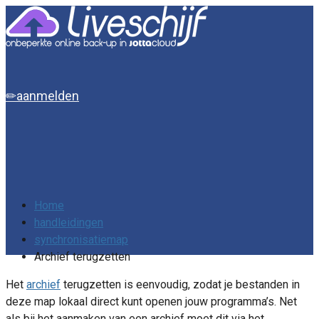
aanmelden
Home
handleidingen
synchronisatiemap
Archief terugzetten
Het
archief
terugzetten is eenvoudig, zodat je bestanden in
deze map lokaal direct kunt openen jouw programma’s. Net
als bij het aanmaken van een archief moet dit via het