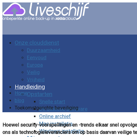
Onze clouddienst
Duurzaamheid
Eenvoud
Europa
Veilig
Vrijheid
Handleiding
Home
Opstarten
blog
Snelle start
Toekomstgerichte beveiliging
De desktop software
Online archief
Mac installatie
Hoewel security-voorspellingen en -trends elkaar snel opvolg
Windows installatie
ons als technologieleveranciers om op basis daarvan veilige 