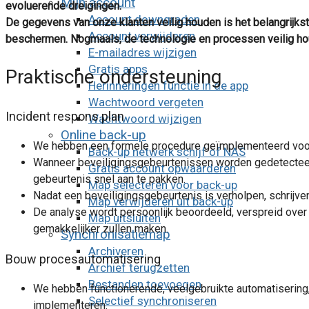
Mijn account
evoluerende dreigingen.
Account downgraden
De gegevens van onze klanten veilig houden is het belangrijks
Account verwijderen
beschermen. Nogmaals, de technologie en processen veilig hou
E-mailadres wijzigen
Gratis apps
Praktische ondersteuning
Herinneringen functie in de app
Wachtwoord vergeten
Incident respons plan
Wachtwoord wijzigen
Online back-up
We hebben een formele procedure geïmplementeerd voor 
Back-up netwerk schijf of NAS
Wanneer beveiligingsgebeurtenissen worden gedetectee
Gratis account opwaarderen
gebeurtenis snel aan te pakken.
Map selecteren voor back-up
Nadat een beveiligingsgebeurtenis is verholpen, schrijv
Map verwijderen uit back-up
De analyse wordt persoonlijk beoordeeld, verspreid over
Map uitsluiten
gemakkelijker zullen maken.
Synchronisatiemap
Archiveren
Bouw procesautomatisering
Archief terugzetten
Bestanden toevoegen
We hebben functionerende, veelgebruikte automatisering,
Selectief synchroniseren
implementeren.