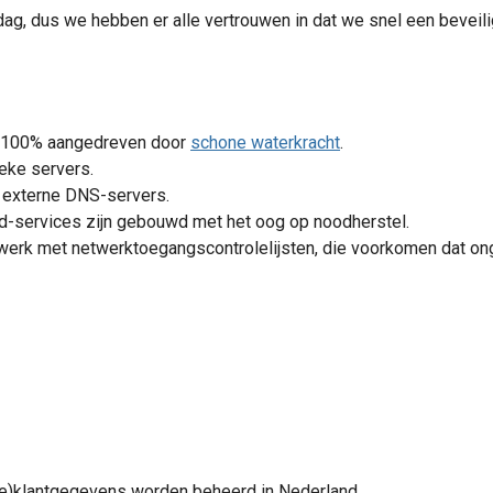
, dus we hebben er alle vertrouwen in dat we snel een beveilig
or 100% aangedreven door
schone waterkracht
.
eke servers.
 externe DNS-servers.
d-services zijn gebouwd met het oog op noodherstel.
twerk met netwerktoegangscontrolelijsten, die voorkomen dat on
ie)klantgegevens worden beheerd in Nederland.