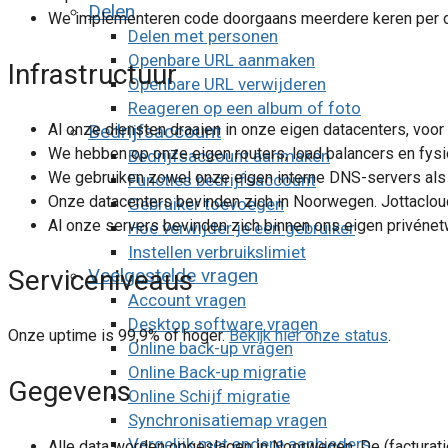
Delen
We implementeren code doorgaans meerdere keren per dag
Delen met personen
Openbare URL aanmaken
Infrastructuur
Openbare URL verwijderen
Reageren op een album of foto
Al onze diensten draaien in onze eigen datacenters, vo
Bedrijfsaccount
We hebben op onze eigen routers, load balancers en fysi
Bedrijfsaccount aanmaken
We gebruiken zowel onze eigen interne DNS-servers als
Functies bedrijfsaccount
Onze datacenters bevinden zich in Noorwegen. Jottaclou
Gebruiker toevoegen
Al onze servers bevinden zich binnen ons eigen privéne
Hoe verwijder je een gebruiker
Instellen verbruikslimiet
Veelgestelde vragen
Serviceniveaus
Account vragen
Desktop software vragen
Onze uptime is 99,9% of hoger.
Bekijk hier onze status
.
Online back-up vragen
Online Back-up migratie
Gegevens
Online Schijf migratie
Synchronisatiemap vragen
Vergelijk met andere aanbieders
Alle data worden opgeslagen in Noorwegen. De (facturat