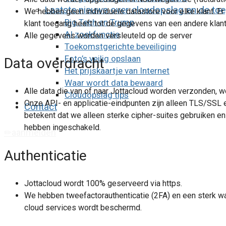
Laatste nieuws over cloudopslag en de to
We hebben geen individuele datastore voor elke klant. Er
Big Tech en Trump
klant toegang heeft tot de gegevens van een andere klant
AI zoekfunctie
Alle gegevens worden versleuteld op de server
Toekomstgerichte beveiliging
Foto’s veilig opslaan
Data overdracht
Het prijskaartje van Internet
Waar wordt data bewaard
Alle data die van of naar Jottacloud worden verzonden, wo
Cloudopslag tips
Onze API- en applicatie-eindpunten zijn alleen TLS/SSL 
Contact
betekent dat we alleen sterke cipher-suites gebruiken e
hebben ingeschakeld.
aanmelden
Authenticatie
Jottacloud wordt 100% geserveerd via https.
We hebben tweefactorauthenticatie (2FA) en een sterk w
cloud services wordt beschermd.