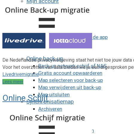
Mijn account
Account downgraden
Account verwijderen
E-mailadres wijzigen
Gratis apps
Herinneringen functie in de app
Wachtwoord vergeten
Wachtwoord wijzigen
Online back-up
De Nederlandse privacywetgeving staat het niet toe jouw data o
Back-up netwerk schijf of NAS
Voor het overzetten van data bieden we je een afgesproken pe
Gratis account opwaarderen
Livedrive
migratie
Map selecteren voor back-up
Lees meer
Map verwijderen uit back-up
Map uitsluiten
Online Schijf
Synchronisatiemap
Archiveren
Archief terugzetten
Bestanden toevoegen
Selectief synchroniseren