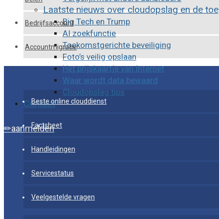
Laatste nieuws over cloudopslag en de to
Big Tech en Trump
Bedrijfsaccount
AI zoekfunctie
Toekomstgerichte beveiliging
Accountmigratie
Foto’s veilig opslaan
Het prijskaartje van Internet
Waar wordt data bewaard
Cloudopslag tips
Beste online clouddienst
Contact
Factsheet
aanmelden
Handleidingen
Servicestatus
Veelgestelde vragen