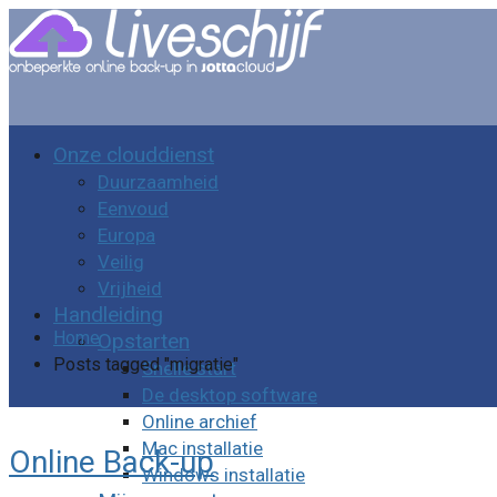
Onze clouddienst
Duurzaamheid
Eenvoud
Europa
Veilig
Vrijheid
Handleiding
Home
Opstarten
Posts tagged "migratie"
Snelle start
De desktop software
Online archief
Mac installatie
Online Back-up
Windows installatie