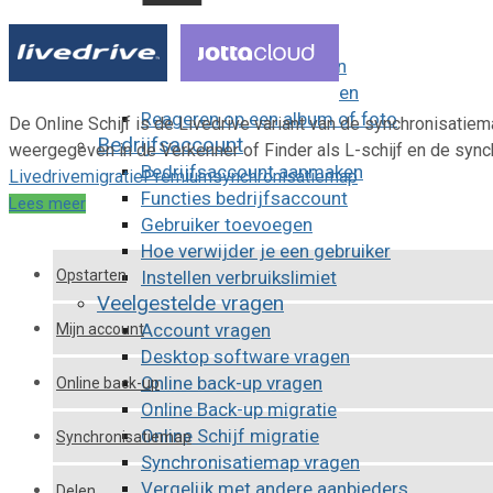
Delen
Delen met personen
Openbare URL aanmaken
Openbare URL verwijderen
Reageren op een album of foto
De Online Schijf is de Livedrive variant van de synchronisatie
Bedrijfsaccount
weergegeven in de Verkenner of Finder als L-schijf en de sync
Bedrijfsaccount aanmaken
Livedrive
migratie
Premium
synchronisatiemap
Functies bedrijfsaccount
Lees meer
Gebruiker toevoegen
Hoe verwijder je een gebruiker
Opstarten
Instellen verbruikslimiet
Veelgestelde vragen
Account vragen
Mijn account
Desktop software vragen
Online back-up vragen
Online back-up
Online Back-up migratie
Online Schijf migratie
Synchronisatiemap
Synchronisatiemap vragen
Vergelijk met andere aanbieders
Delen