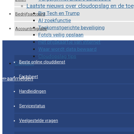
Laatste nieuws over cloudopslag en de to
Big Tech en Trump
Bedrijfsaccount
AI zoekfunctie
Toekomstgerichte beveiliging
Accountmigratie
Foto’s veilig opslaan
Het prijskaartje van Internet
Waar wordt data bewaard
Cloudopslag tips
Beste online clouddienst
Contact
Factsheet
aanmelden
Handleidingen
Servicestatus
Veelgestelde vragen