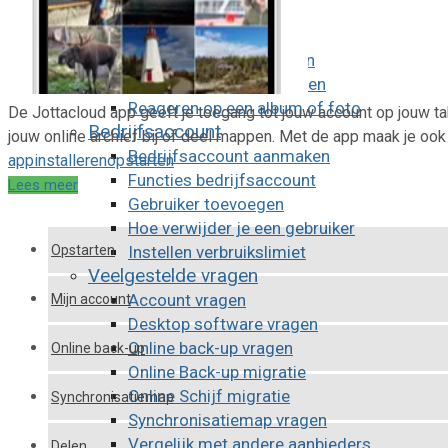
Delen
Delen met personen
Openbare URL aanmaken
Openbare URL verwijderen
Reageren op een album of foto
De Jottacloud app geeft je toegang tot jouw account op jouw tab
Bedrijfsaccount
jouw online archief bij of deel mappen. Met de app maak je o
Bedrijfsaccount aanmaken
app
installeren
opstarten
Functies bedrijfsaccount
Lees meer
Gebruiker toevoegen
Hoe verwijder je een gebruiker
Opstarten
Instellen verbruikslimiet
Veelgestelde vragen
Account vragen
Mijn account
Desktop software vragen
Online back-up vragen
Online back-up
Online Back-up migratie
Online Schijf migratie
Synchronisatiemap
Synchronisatiemap vragen
Vergelijk met andere aanbieders
Delen