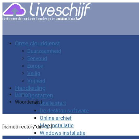
Onze clouddienst
Duurzaamheid
Eenvoud
Europa
Veilig
Vrijheid
Handleiding
Home
Opstarten
Woordenlijst
Snelle start
De desktop software
Online archief
Mac installatie
[namedirectory dir=”2″]
Windows installatie