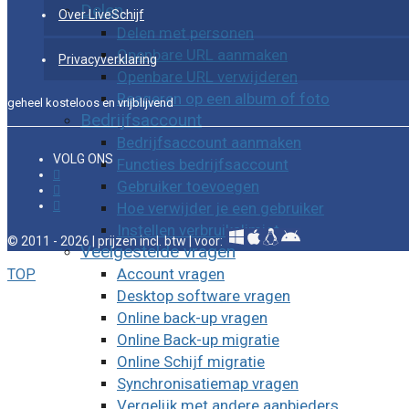
Delen
Over LiveSchijf
Delen met personen
Openbare URL aanmaken
Privacyverklaring
Openbare URL verwijderen
Reageren op een album of foto
geheel kosteloos en vrijblijvend
Bedrijfsaccount
Bedrijfsaccount aanmaken
VOLG ONS
Functies bedrijfsaccount
Gebruiker toevoegen
Hoe verwijder je een gebruiker
Instellen verbruikslimiet
© 2011 - 2026 | prijzen incl. btw | voor:
Veelgestelde vragen
Account vragen
TOP
Desktop software vragen
Online back-up vragen
Online Back-up migratie
Online Schijf migratie
Synchronisatiemap vragen
Vergelijk met andere aanbieders