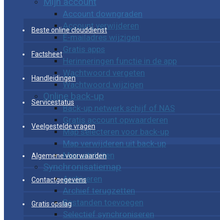
Mijn account
Account downgraden
Account verwijderen
Beste online clouddienst
E-mailadres wijzigen
Gratis apps
Factsheet
Herinneringen functie in de app
Wachtwoord vergeten
Handleidingen
Wachtwoord wijzigen
Online back-up
Servicestatus
Back-up netwerk schijf of NAS
Gratis account opwaarderen
Veelgestelde vragen
Map selecteren voor back-up
Map verwijderen uit back-up
Map uitsluiten
Algemene voorwaarden
Synchronisatiemap
Archiveren
Contactgegevens
Archief terugzetten
Bestanden toevoegen
Gratis opslag
Selectief synchroniseren