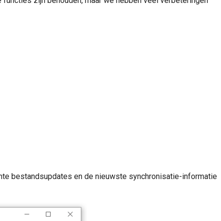
e functies zijn behouden, maar we hebben veel verbeteringen
cente bestandsupdates en de nieuwste synchronisatie-informatie