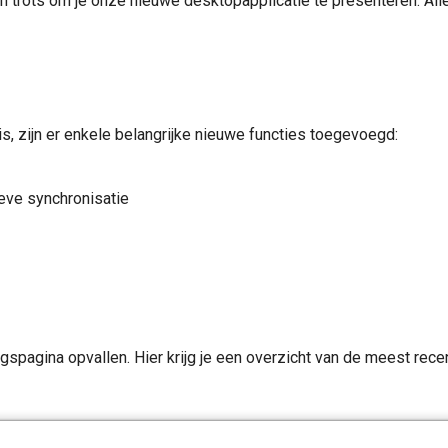
 trots om je onze nieuwe desktopapplicatie te presenteren. All
r is, zijn er enkele belangrijke nieuwe functies toegevoegd:
eve synchronisatie
ingspagina opvallen. Hier krijg je een overzicht van de meest re