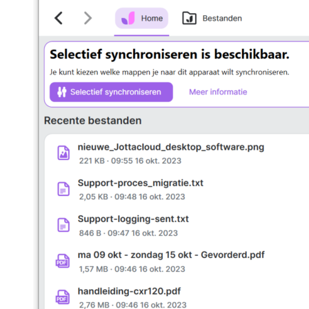
Delen
Delen met personen
Openbare URL aanmaken
Openbare URL verwijderen
Reageren op een album of foto
Bedrijfsaccount
Bedrijfsaccount aanmaken
Functies bedrijfsaccount
Gebruiker toevoegen
Hoe verwijder je een gebruiker
Instellen verbruikslimiet
Veelgestelde vragen
Account vragen
Desktop software vragen
Online back-up vragen
Online Back-up migratie
Online Schijf migratie
Synchronisatiemap vragen
Vergelijk met andere aanbieders