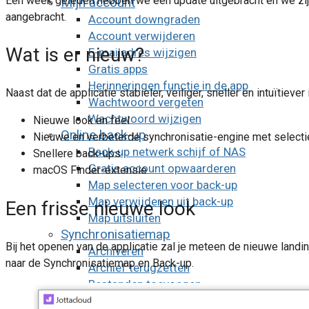
Een week geleden hebben we een update uitgebracht en we zijn
Mijn account
aangebracht.
Account downgraden
Account verwijderen
Wat is er nieuw?
E-mailadres wijzigen
Gratis apps
Herinneringen functie in de app
Naast dat de applicatie stabieler, veiliger, sneller en intuïtieve
Wachtwoord vergeten
Wachtwoord wijzigen
Nieuwe look en feel
Online back-up
Nieuwe en verbeterde synchronisatie-engine met selecti
Back-up netwerk schijf of NAS
Snellere back-ups
Gratis account opwaarderen
macOS Finder-extensie
Map selecteren voor back-up
Map verwijderen uit back-up
Een frisse nieuwe look
Map uitsluiten
Synchronisatiemap
Bij het openen van de applicatie zal je meteen de nieuwe land
Archiveren
naar de Synchronisatiemap en Back-up.
Archief terugzetten
Bestanden toevoegen
Selectief synchroniseren