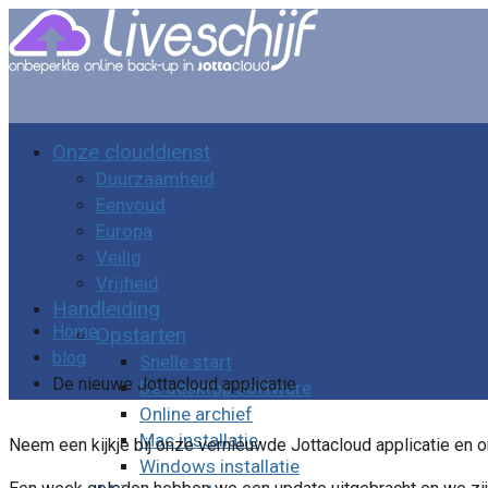
Onze clouddienst
Duurzaamheid
Eenvoud
Europa
Veilig
Vrijheid
Handleiding
Home
Opstarten
blog
Snelle start
De nieuwe Jottacloud applicatie
De desktop software
Online archief
Mac installatie
Neem een kijkje bij onze vernieuwde Jottacloud applicatie en 
Windows installatie