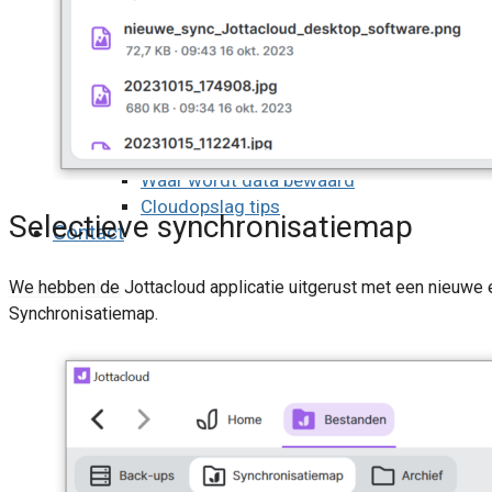
Laatste nieuws over cloudopslag en de to
Big Tech en Trump
AI zoekfunctie
Toekomstgerichte beveiliging
Foto’s veilig opslaan
Het prijskaartje van Internet
Waar wordt data bewaard
Cloudopslag tips
Selectieve synchronisatiemap
Contact
aanmelden
We hebben de Jottacloud applicatie uitgerust met een nieuwe
Synchronisatiemap.